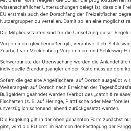
Mit dieser Norm reagiert die EU auf die prognostizierten 
wissenschaftlicher Untersuchungen belegt ist, dass die Fre
EU erstmals auch den Dorschfang der Freizeitfischer begr
Nutzergruppen zu verteilen. Damit sollen eine möglichst 
Die Mitgliedsstaaten sind für die Umsetzung dieser Regel
Vorpommern gleichermaßen gilt, verantwortlich. Schleswig-H
Zuarbeit von Mecklenburg-Vorpommern und Schleswig-Hols
Schwerpunkte der Überwachung werden die Anlandehäfen de
individuelle Brandungsangler an der Küste muss ab dem ko
Sofern die gezielte Angelfischerei auf Dorsch ausgeübt wird
Weiterangeln auf Dorsch nach Erreichen der Tageshöchtsfa
Bußgeldern geahndet werden (Verbot des „catch & release“)
Fischarten (z. B. auf Heringe, Plattfische oder Meerforell
unverzüglich schonend lebend zurückgesetzt werden.
Die Regelung gilt in der oben genannten Form zunächst nu
gibt, wird die EU erst im Rahmen der Festlegung der Fan