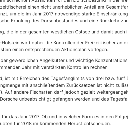
sehr schlechten Aussichten für den Dorschbestand in der w
izeitfischerei einen nicht unerheblichen Anteil am Gesamtf
enzt, um die im Jahr 2017 notwendige starke Einschränkun
rasche Erholung des Dorschbestandes und eine Rückkehr zur
ung, die in der gesamten westlichen Ostsee und damit auc
olstein wird daher die Kontrollen der Freizeitfischer an d
tein einen entsprechenden Aktionsplan vorlegen.
r gewerblichen Angelkutter und wichtige Konzentrationspu
mmenden Jahr mit verstärkten Kontrollen rechnen.
, ist mit Erreichen des Tagesfanglimits von drei bzw. fünf 
ngmenge mit anschließendem Zurücksetzen ist nicht zuläss
. Auf andere Fischarten darf jedoch gezielt weitergeangel
e) Dorsche unbeabsichtigt gefangen werden und das Tagesfan
r für das Jahr 2017. Ob und in welcher Form es in den Fol
gquoten für 2018 im kommenden Herbst entscheiden.