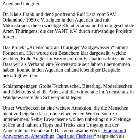
Auenland integriert.
Dr. Klaus Frank und der Sportfreund Ralf Lärz vom SAV
Orlamünde 1950 e.V. zeigten in den Aquarien und mit
Mikroskopen, die so wichtige Kleintierfauna und streng geschützte
Arten Thüringens, die der VANT e.V. durch aufwändige Projekte
fördert.
Das Projekt „Artenschutz an Thüringer Waldgewässern“ nimmt
Formen an. Hier wurde den Besuchern klar dargestellt, welche
wichtige Rolle Angler im Bezug auf den Fischartenschutz spielen.
Dass wir als Verband eine Vorreiterrolle seit Jahren übernommen
haben, konnte in den Aquarien anhand lebendiger Beispiele
bekräftigt werden.
Schlammpeitzger, Große Teichmuschel, Bitterling, Moderlieschen
und Edelkrebs sind die Arten, auf die wir gerade im Artenschutz in
Waldgewässern den Schwerpunkt legen.
Unser Wurfbecken ist eine weitere Attraktion, die die Menschen
nicht vorbeigehen lässt, ohne einen ersten Wurfversuch zu
unternehmen. Selbst Erwachsene wollten unbedingt die Zielringe
treffen und nahmen Tipps und Tricks zum Umgang mit der
Angelrute mit Freude auf. Das gemeinsame Werk „
Fragen und
Antworten zu Artenschutz, Jagd und Fischerei
“ zeigte sich als