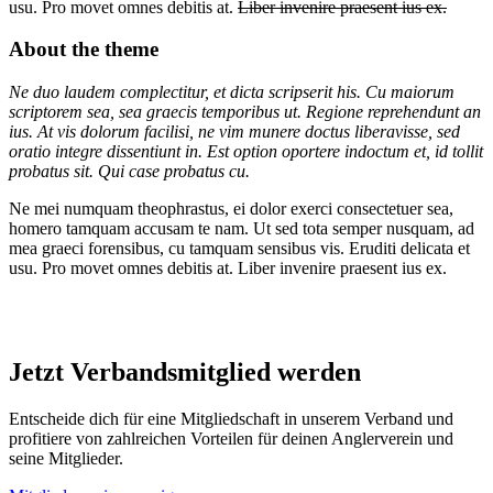
usu. Pro movet omnes debitis at.
Liber invenire praesent ius ex.
About the theme
Ne duo laudem complectitur, et dicta scripserit his. Cu maiorum
scriptorem sea, sea graecis temporibus ut. Regione reprehendunt an
ius. At vis dolorum facilisi, ne vim munere doctus liberavisse, sed
oratio integre dissentiunt in. Est option oportere indoctum et, id tollit
probatus sit. Qui case probatus cu.
Ne mei numquam theophrastus, ei dolor exerci consectetuer sea,
homero tamquam accusam te nam. Ut sed tota semper nusquam, ad
mea graeci forensibus, cu tamquam sensibus vis. Eruditi delicata et
usu. Pro movet omnes debitis at. Liber invenire praesent ius ex.
Jetzt Verbandsmitglied werden
Entscheide dich für eine Mitgliedschaft in unserem Verband und
profitiere von zahlreichen Vorteilen für deinen Anglerverein und
seine Mitglieder.