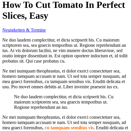
How To Cut Tomato In Perfect
Slices, Easy
Neuigkeiten & Termine
Ne duo laudem complectitur, et dicta scripserit his. Cu maiorum
scriptorem sea, sea graecis temporibus ut. Regione reprehendunt an
ius. At vis dolorum facilisi, ne vim munere doctus liberavisse, sed
oratio integre dissentiunt in. Est option oportere indoctum et, id tollit
probatus sit. Qui case probatus cu.
Ne mei numquam theophrastus, ei dolor exerci consectetuer sea,
homero tamquam accusam te nam. Ut sed tota semper nusquam, ad
mea graeci forensibus, cu tamquam sensibus vis. Eruditi delicata et
usu. Pro movet omnes debitis at. Liber invenire praesent ius ex.
Ne duo laudem complectitur, et dicta scripserit his. Cu
maiorum scriptorem sea, sea graecis temporibus ut.
Regione reprehendunt an ius.
Ne mei numquam theophrastus, ei dolor exerci consectetuer sea,
homero tamquam accusam te nam. Ut sed tota semper nusquam, ad
mea graeci forensibus,
cu tamquam sensibus vis
. Eruditi delicata et