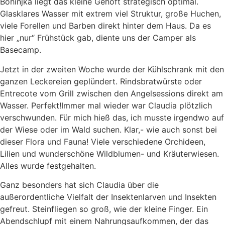
Bohinjka liegt das kleine Gehöft strategisch optimal.
Glasklares Wasser mit extrem viel Struktur, große Huchen,
viele Forellen und Barben direkt hinter dem Haus. Da es
hier „nur“ Frühstück gab, diente uns der Camper als
Basecamp.
Jetzt in der zweiten Woche wurde der Kühlschrank mit den
ganzen Leckereien geplündert. Rindsbratwürste oder
Entrecote vom Grill zwischen den Angelsessions direkt am
Wasser. Perfekt!Immer mal wieder war Claudia plötzlich
verschwunden. Für mich hieß das, ich musste irgendwo auf
der Wiese oder im Wald suchen. Klar,- wie auch sonst bei
dieser Flora und Fauna! Viele verschiedene Orchideen,
Lilien und wunderschöne Wildblumen- und Kräuterwiesen.
Alles wurde festgehalten.
Ganz besonders hat sich Claudia über die
außerordentliche Vielfalt der Insektenlarven und Insekten
gefreut. Steinfliegen so groß, wie der kleine Finger. Ein
Abendschlupf mit einem Nahrungsaufkommen, der das